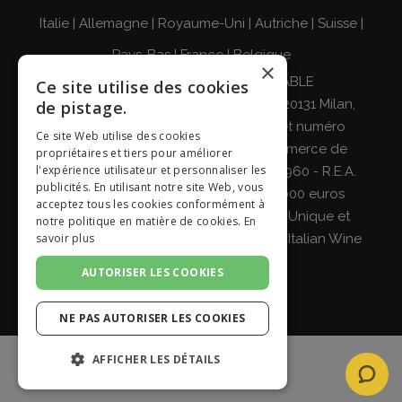
Italie
|
Allemagne
|
Royaume-Uni
|
Autriche
|
Suisse
|
Pays-Bas
|
France
|
Belgique
×
BUVEZ DE MANIÈRE RESPONSABLE
Ce site utilise des cookies
Giordano Vini S.p.A. Viale Abruzzi 94, 20131 Milan,
de pistage.
Italie - Code fiscal, numéro de TVA et numéro
Ce site Web utilise des cookies
d'enregistrement au registre du commerce de
propriétaires et tiers pour améliorer
l'expérience utilisateur et personnaliser les
Milan, Monza-Brianza, Lodi 04642870960 - R.E.A.
publicités. En utilisant notre site Web, vous
MI-2564477 - Capital social de 500 000 euros
acceptez tous les cookies conformément à
entièrement libéré Société à Associé Unique et
notre politique en matière de cookies.
En
savoir plus
sous la direction et la coordination de
Italian Wine
Brands S.p.A.
AUTORISER LES COOKIES
NE PAS AUTORISER LES COOKIES
AFFICHER LES DÉTAILS
STRICTEMENT NÉCESSAIRES