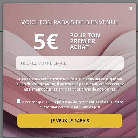
VOICI TON RABAIS DE BIENVENUE
€
0,00
5€
BUON VINO, BUONA VITA
POUR TON
PREMIER
ACHAT
Homepage
Vins
Vins Blancs
VINS
Filtres
LES
SPÉCIALITÉS
VINS BLANCS
SÉLECTIONS
Le code vous sera envoyé une fois que vous aurez cliqué sur
le lien de confirmation, il arrivera ici par e-mail. Vous recevrez
ACCESSOIRES
également tous les articles quotidiens de nos offres.
PROMOS
Je confirme que j'ai lu la
politique de confidentialité de la lettre
d'information
et que j'ai 18 ans ou plus
PROMOTIONS
JE VEUX LE RABAIS
BLOG