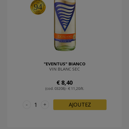
94
"EVENTUS" BIANCO
VIN BLANC SEC
€ 8,40
(cod. 03208) - € 11,20/lt.
-
+
AJOUTEZ