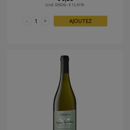
(cod. 03626) - € 12,67/lt.
-
+
AJOUTEZ