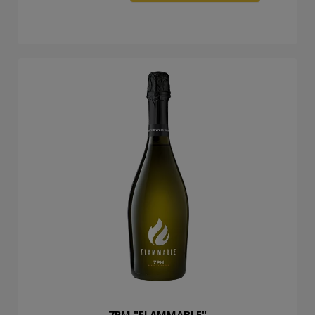
7PM "FLAMMABLE"