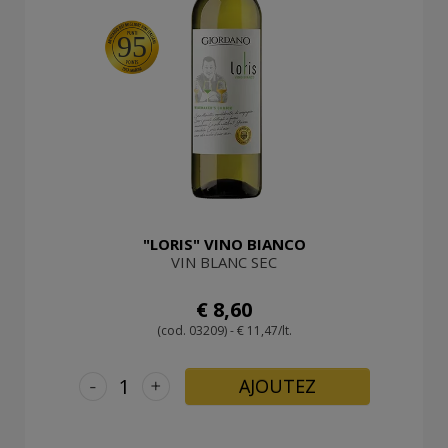
95
"LORIS" VINO BIANCO
VIN BLANC SEC
€ 8,60
(cod. 03209) - € 11,47/lt.
-
+
AJOUTEZ