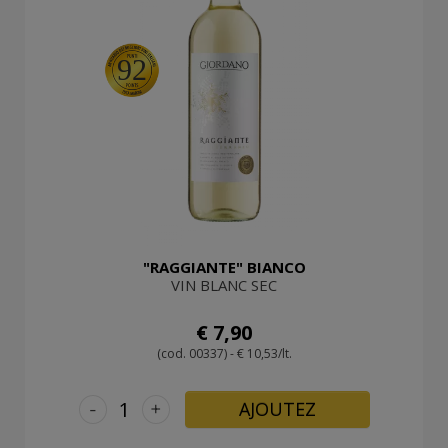
92
"RAGGIANTE" BIANCO
VIN BLANC SEC
€ 7,90
(cod. 00337) - € 10,53/lt.
-
+
AJOUTEZ