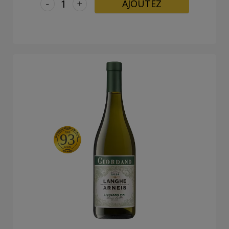
-
+
AJOUTEZ
93