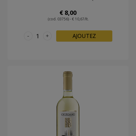
€ 8,00
(cod. 03756) - € 10,67/lt.
-
+
AJOUTEZ