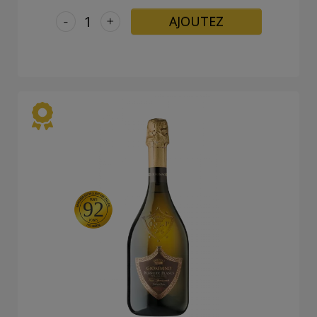
-
+
AJOUTEZ
92