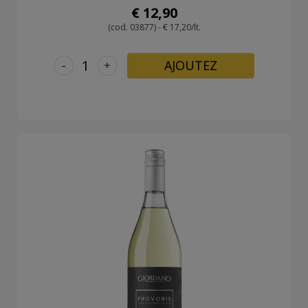
€ 12,90
(cod. 03877) - € 17,20/lt.
-
+
AJOUTEZ