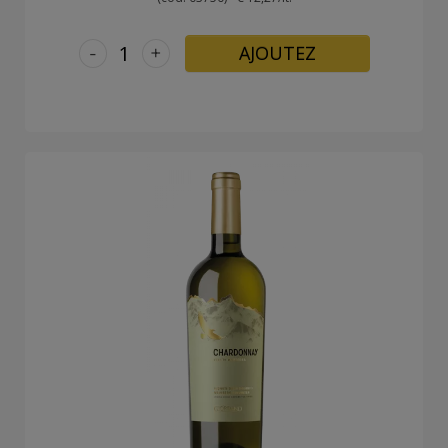
-
+
AJOUTEZ