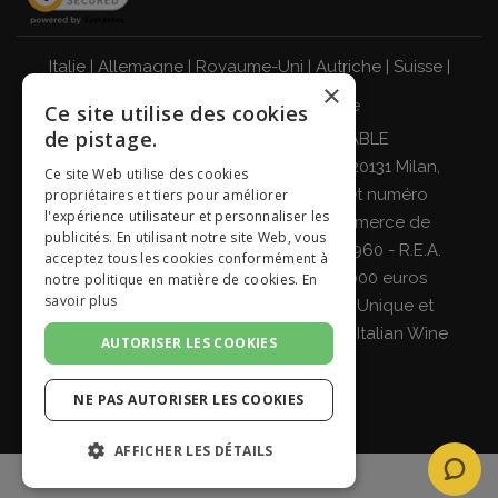
Italie
|
Allemagne
|
Royaume-Uni
|
Autriche
|
Suisse
|
×
Pays-Bas
|
France
|
Belgique
Ce site utilise des cookies
de pistage.
BUVEZ DE MANIÈRE RESPONSABLE
Giordano Vini S.p.A. Viale Abruzzi 94, 20131 Milan,
Ce site Web utilise des cookies
Italie - Code fiscal, numéro de TVA et numéro
propriétaires et tiers pour améliorer
l'expérience utilisateur et personnaliser les
d'enregistrement au registre du commerce de
publicités. En utilisant notre site Web, vous
Milan, Monza-Brianza, Lodi 04642870960 - R.E.A.
acceptez tous les cookies conformément à
MI-2564477 - Capital social de 500 000 euros
notre politique en matière de cookies.
En
savoir plus
entièrement libéré Société à Associé Unique et
sous la direction et la coordination de
Italian Wine
AUTORISER LES COOKIES
Brands S.p.A.
NE PAS AUTORISER LES COOKIES
AFFICHER LES DÉTAILS
STRICTEMENT NÉCESSAIRES