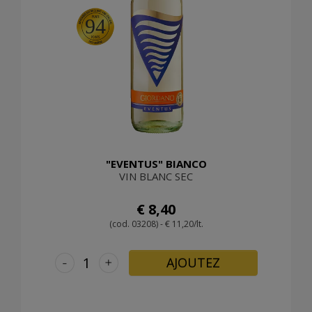
94
"EVENTUS" BIANCO
VIN BLANC SEC
€ 8,40
(cod. 03208) - € 11,20/lt.
-
+
AJOUTEZ