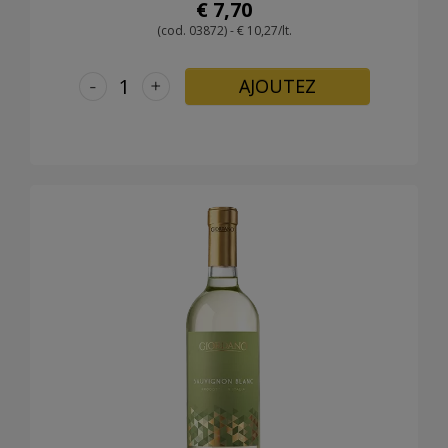
€ 7,70
(cod. 03872) - € 10,27/lt.
-
+
AJOUTEZ