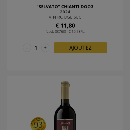
"SELVATO" CHIANTI DOCG
2024
VIN ROUGE SEC
€ 11,80
(cod. 03763) - € 15,73/lt.
-
+
AJOUTEZ
93