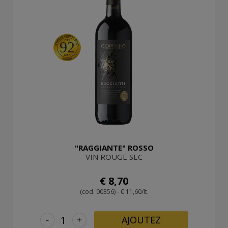
92
"RAGGIANTE" ROSSO
VIN ROUGE SEC
€ 8,70
(cod. 00356) - € 11,60/lt.
-
+
AJOUTEZ