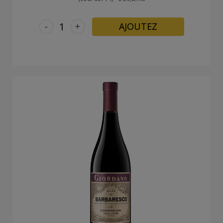
-
+
AJOUTEZ