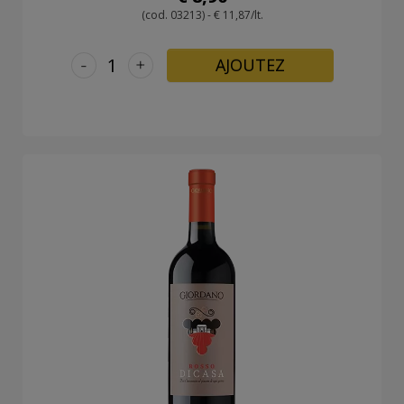
(cod. 03213) - € 11,87/lt.
-
+
AJOUTEZ