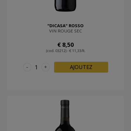
"DICASA" ROSSO
VIN ROUGE SEC
€ 8,50
(cod. 03212) - € 11,33/lt.
-
+
AJOUTEZ