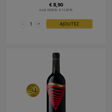
€ 8,90
(cod. 03654) - € 11,87/lt.
-
+
AJOUTEZ
94