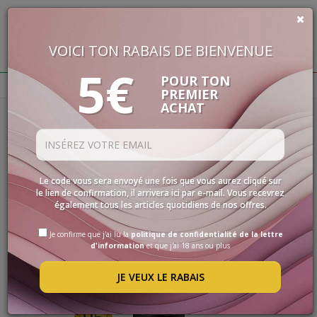
VOICI TON RABAIS DE BIENVENUE
€
0,00
5€
BUON VINO, BUONA VITA
POUR TON
PREMIER
ACHAT
Homepage
Vins
Vins Rouges
VINS
Filtres
LES
SPÉCIALITÉS
VINS ROUGES
SÉLECTIONS
Le code vous sera envoyé une fois que vous aurez cliqué sur
le lien de confirmation, il arrivera ici par e-mail. Vous recevrez
ACCESSOIRES
également tous les articles quotidiens de nos offres.
PROMOS
Je confirme que j'ai lu la
politique de confidentialité de la lettre
d'information
et que j'ai 18 ans ou plus
PROMOTIONS
JE VEUX LE RABAIS
BLOG