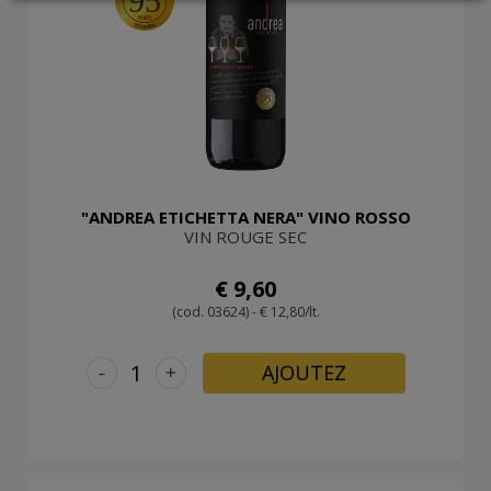
95
LOGIN
"ANDREA ETICHETTA NERA" VINO ROSSO
VIN ROUGE SEC
€ 9,60
(cod. 03624) - € 12,80/lt.
-
+
AJOUTEZ