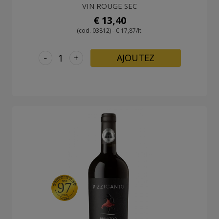
VIN ROUGE SEC
€ 13,40
(cod. 03812) - € 17,87/lt.
-
+
AJOUTEZ
97