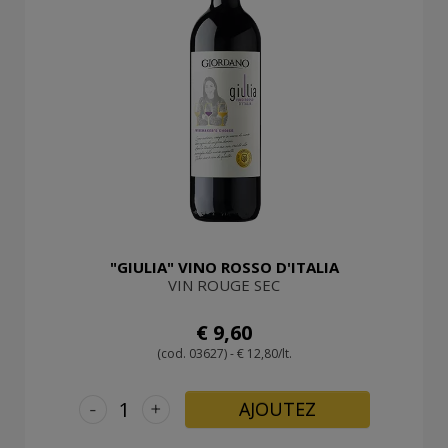
"GIULIA" VINO ROSSO D'ITALIA
VIN ROUGE SEC
€ 9,60
(cod. 03627) - € 12,80/lt.
-
+
AJOUTEZ