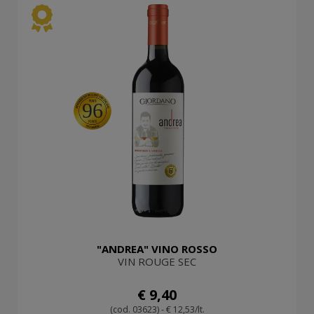
96
"ANDREA" VINO ROSSO
VIN ROUGE SEC
€ 9,40
(cod. 03623) - € 12,53/lt.