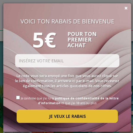
VOICI TON RABAIS DE BIENVENUE
€
0,00
5€
BUON VINO, BUONA VITA
POUR TON
PREMIER
ACHAT
VINS
LES
SPÉCIALITÉS
SÉLECTIONS
Le code vous sera envoyé une fois que vous aurez cliqué sur
le lien de confirmation, il arrivera ici par e-mail. Vous recevrez
ACCESSOIRES
également tous les articles quotidiens de nos offres.
PROMOS
Je confirme que j'ai lu la
politique de confidentialité de la lettre
d'information
et que j'ai 18 ans ou plus
PROMOTIONS
JE VEUX LE RABAIS
BLOG