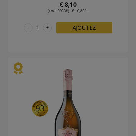
€ 8,10
(cod. 00338) - € 10,80/lt.
-
+
AJOUTEZ
93