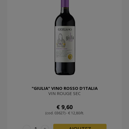
"GIULIA" VINO ROSSO D'ITALIA
VIN ROUGE SEC
€ 9,60
(cod. 03627) - € 12,80/lt.
-
+
AJOUTEZ