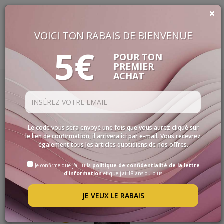
VOICI TON RABAIS DE BIENVENUE
€
0,00
5€
BUON VINO, BUONA VITA
POUR TON
PREMIER
ACHAT
Homepage
Vins
VINS
Filtres
LES
SPÉCIALITÉS
SÉLECTIONS
Le code vous sera envoyé une fois que vous aurez cliqué sur
le lien de confirmation, il arrivera ici par e-mail. Vous recevrez
ACCESSOIRES
également tous les articles quotidiens de nos offres.
PROMOS
Je confirme que j'ai lu la
politique de confidentialité de la lettre
d'information
et que j'ai 18 ans ou plus
PROMOTIONS
JE VEUX LE RABAIS
BLOG
95