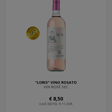
95
"LORIS" VINO ROSATO
VIN ROSÉ SEC
€ 8,50
(cod. 03210) - € 11,33/lt.