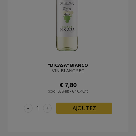
"DICASA" BIANCO
VIN BLANC SEC
€ 7,80
(cod. 03848) - € 10,40/lt.
-
+
AJOUTEZ