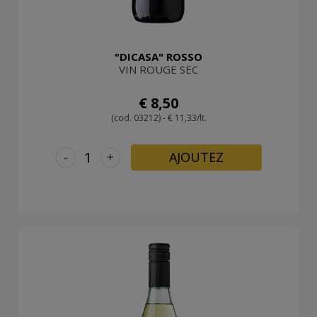
"DICASA" ROSSO
VIN ROUGE SEC
€ 8,50
(cod. 03212) - € 11,33/lt.
-
+
AJOUTEZ