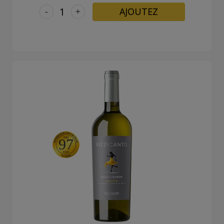
-
+
AJOUTEZ
97