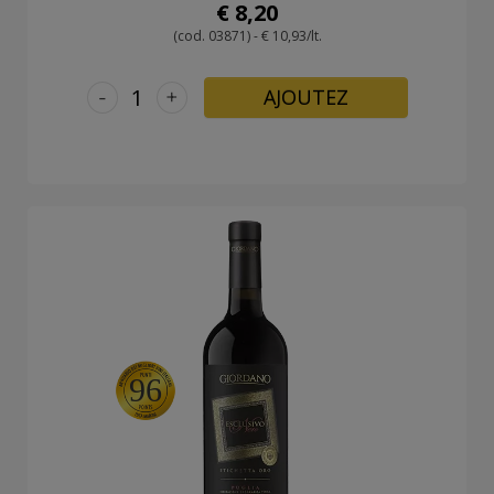
€ 8,20
(cod. 03871) - € 10,93/lt.
-
+
AJOUTEZ
96