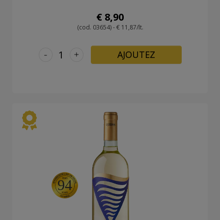
€ 8,90
(cod. 03654) - € 11,87/lt.
-
+
AJOUTEZ
94