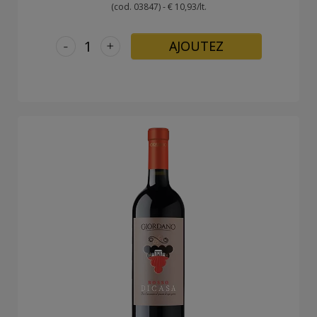
(cod. 03847) - € 10,93/lt.
-
+
AJOUTEZ