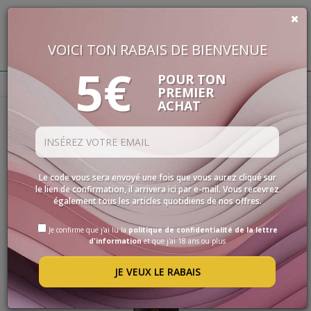
VOICI TON RABAIS DE BIENVENUE
€
0,00
5€
BUON VINO, BUONA VITA
POUR TON
PREMIER
ACHAT
Homepage
Spiritueux
VINS
Filtres
LES
SPÉCIALITÉS
SPIRITUEUX
SÉLECTIONS
Le code vous sera envoyé une fois que vous aurez cliqué sur
le lien de confirmation, il arrivera ici par e-mail. Vous recevrez
ACCESSOIRES
également tous les articles quotidiens de nos offres.
PROMOS
Je confirme que j'ai lu la
politique de confidentialité de la lettre
d'information
et que j'ai 18 ans ou plus
PROMOTIONS
JE VEUX LE RABAIS
BLOG