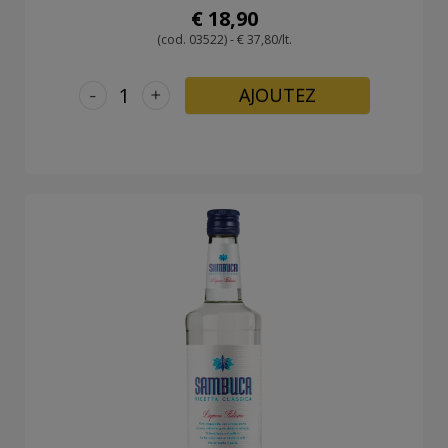
€ 18,90
(cod. 03522) - € 37,80/lt.
-
+
AJOUTEZ