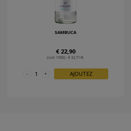
SAMBUCA
€ 22,90
(cod. 1092) - € 32,71/lt.
-
+
AJOUTEZ