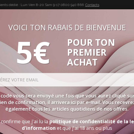
lients dédié : Lun-Ven 8-20 Sam 9-17
0800 940 866
Contacts
VOICI TON RABAIS DE BIENVENUE
5€
POUR TON
BUON VINO, BUONA VITA
PREMIER
SÉLECTIONS
SPIRITUEUX
ACCESSOIRES
PROMOTIO
ACHAT
 code vous sera envoyé une fois que vous aurez cliqué sur
lien de confirmation, il arrivera ici par e-mail. Vous recevre
également tous les articles quotidiens de nos offres.
 confirme que j'ai lu la
politique de confidentialité de la l
d'information
et que j'ai 18 ans ou plus