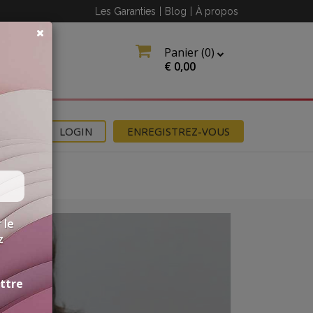
Les Garanties
|
Blog
|
À propos
Panier (
0
)
€
0,00
NS
LOGIN
ENREGISTREZ-VOUS
 le
z
ettre