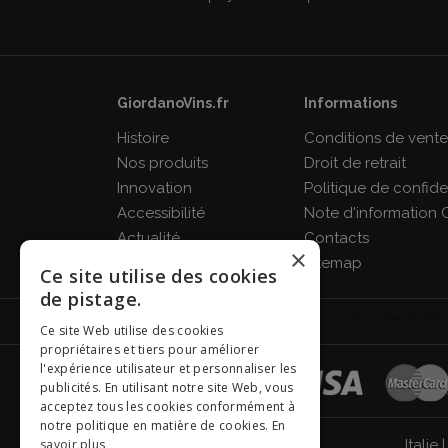
GiordanoVins.fr
Informations
Histoire
Conditions de vent
Nos produits
Droit de retrait
Innovation
Politique de confiden
Accessibilité
Note d'information 
Actualité
Contacts
×
FAQ
Sitemap
Ce site utilise des cookies
de pistage.
Ce site Web utilise des cookies
propriétaires et tiers pour améliorer
l'expérience utilisateur et personnaliser les
publicités. En utilisant notre site Web, vous
acceptez tous les cookies conformément à
notre politique en matière de cookies.
En
savoir plus
Italie