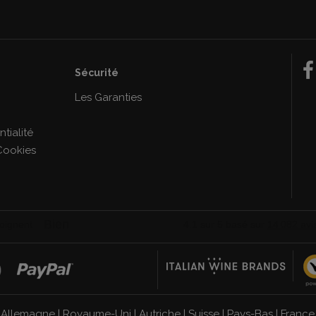
Sécurité
e
Les Garanties
tialité
Cookies
|
Allemagne
|
Royaume-Uni
|
Autriche
|
Suisse
|
Pays-Bas
|
France