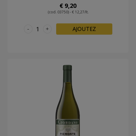
€ 9,20
(cod. 03750) - € 12,27/lt.
-
+
AJOUTEZ