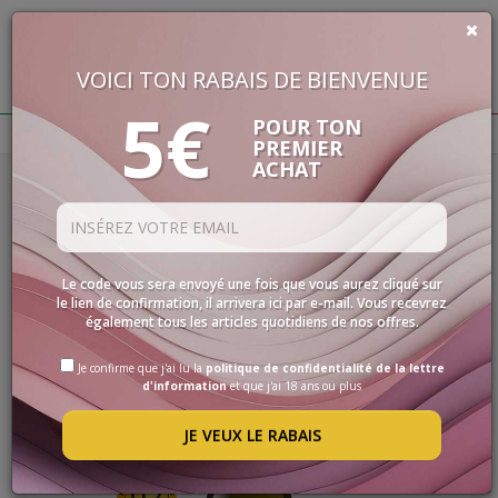
VOICI TON RABAIS DE BIENVENUE
€
0,00
5€
BUON VINO, BUONA VITA
POUR TON
PREMIER
ACHAT
Homepage
Vins
Piémont
VINS
Filtres
LES
SPÉCIALITÉS
PIÉMONT
SÉLECTIONS
Le code vous sera envoyé une fois que vous aurez cliqué sur
le lien de confirmation, il arrivera ici par e-mail. Vous recevrez
ACCESSOIRES
également tous les articles quotidiens de nos offres.
PROMOS
Je confirme que j'ai lu la
politique de confidentialité de la lettre
d'information
et que j'ai 18 ans ou plus
PROMOTIONS
JE VEUX LE RABAIS
BLOG