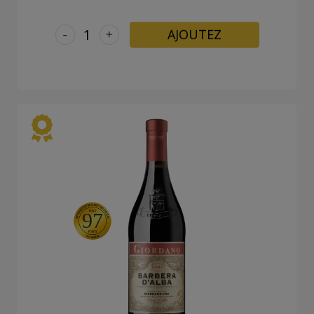
-
+
AJOUTEZ
97