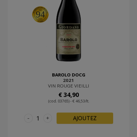
94
BAROLO DOCG
2021
VIN ROUGE VIEILLI
€ 34,90
(cod. 03765) - € 46,53/lt.
-
+
AJOUTEZ