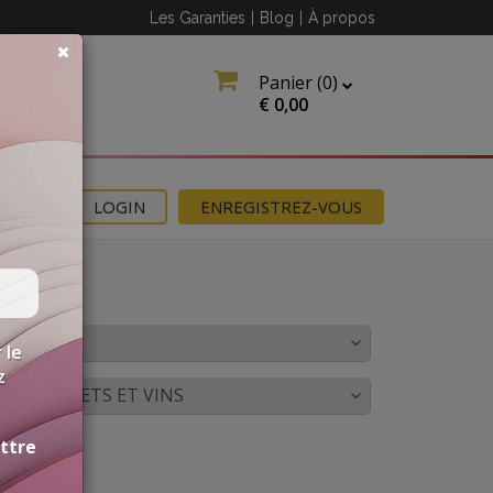
Les Garanties
|
Blog
|
À propos
Panier (
0
)
€
0,00
NS
LOGIN
ENREGISTREZ-VOUS
OULEUR
 le
z
CORDS METS ET VINS
ettre