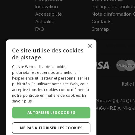
Innovation
Politique de confiden
Accessibilité
Note d'information 
Actualité
Contacts
FAQ
Sitemap
×
Ce site utilise des cookies
de pistage.
Ce site Web utilise des cookies
propriétaires et tiers pour améliorer
l'expérience utilisateur et personnaliser les
Italie
publicités. En utilisant notre site Web, vous
acceptez tous les cookies conformément à
notre politique en matière de cookies.
En
Giordano Vini S.p.A. Viale Abruzzi 94, 2013
savoir plus
Brianza, Lodi 04642870960 - R.E.A. MI-256
AUTORISER LES COOKIES
NE PAS AUTORISER LES COOKIES