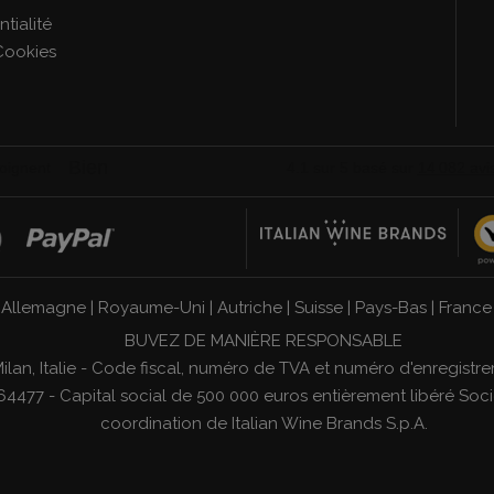
tialité
Cookies
|
Allemagne
|
Royaume-Uni
|
Autriche
|
Suisse
|
Pays-Bas
|
France
BUVEZ DE MANIÈRE RESPONSABLE
1 Milan, Italie - Code fiscal, numéro de TVA et numéro d'enregi
4477 - Capital social de 500 000 euros entièrement libéré Socié
coordination de
Italian Wine Brands S.p.A.