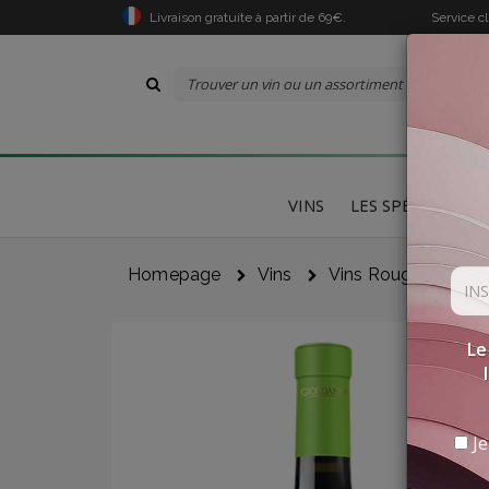
Livraison gratuite à partir de 69€.
Service c
VINS
LES SPÉCIALITÉS
Homepage
Vins
Vins Rouges
"r
Le
Je