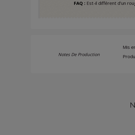
FAQ :
Est-il différent d’un ro
Mis en
Notes De Production
Produi
N