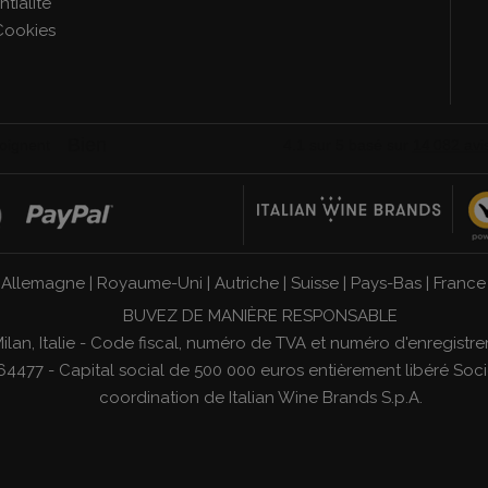
tialité
Cookies
|
Allemagne
|
Royaume-Uni
|
Autriche
|
Suisse
|
Pays-Bas
|
France
BUVEZ DE MANIÈRE RESPONSABLE
1 Milan, Italie - Code fiscal, numéro de TVA et numéro d'enregi
4477 - Capital social de 500 000 euros entièrement libéré Socié
coordination de
Italian Wine Brands S.p.A.