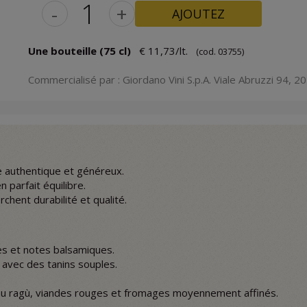
-
+
AJOUTEZ
Une bouteille (75 cl)
€ 11,73/lt.
(cod. 03755)
Commercialisé par : Giordano Vini S.p.A. Viale Abruzzi 94, 201
e authentique et généreux.
n parfait équilibre.
chent durabilité et qualité.
.
ces et notes balsamiques.
é avec des tanins souples.
u ragù, viandes rouges et fromages moyennement affinés.