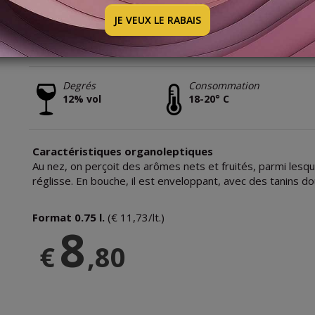
Un vin polyvalent avec une belle couleur rouge vif. Il a un 
JE VEUX LE RABAIS
à des entrées et des fromages savoureux.
Degrés
Consommation
12% vol
18-20° C
Caractéristiques organoleptiques
Au nez, on perçoit des arômes nets et fruités, parmi lesque
réglisse. En bouche, il est enveloppant, avec des tanins do
Format 0.75 l.
(€ 11,73/lt.)
8
€
,80