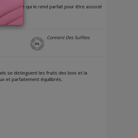
bon corps, ce qui le rend parfait pour être associé
Contient Des Sulfites
ls se distinguent les fruits des bois et la
ux et parfaitement équilibrés.