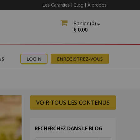
Les Garanties
|
Blog
|
À propos
Panier (
0
)
€
0,00
NS
LOGIN
ENREGISTREZ-VOUS
 le
VOIR TOUS LES CONTENUS
z
ettre
RECHERCHEZ DANS LE BLOG