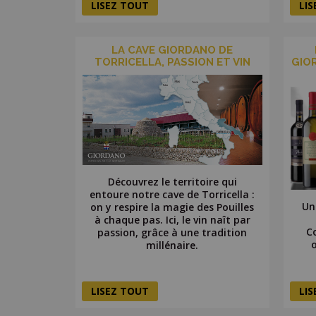
LISEZ TOUT
LI
LA CAVE GIORDANO DE
TORRICELLA, PASSION ET VIN
GIO
Découvrez le territoire qui
entoure notre cave de Torricella :
Un
on y respire la magie des Pouilles
à chaque pas. Ici, le vin naît par
Co
passion, grâce à une tradition
millénaire.
LISEZ TOUT
LI