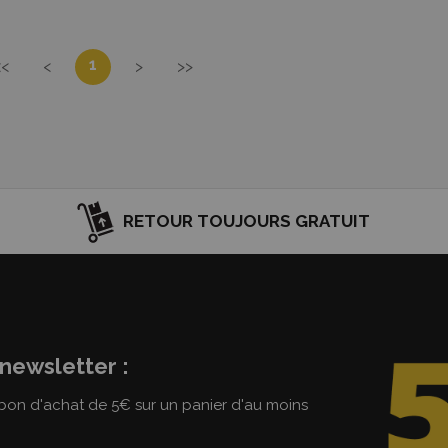
1
<<
<
>
>>
RETOUR TOUJOURS GRATUIT
newsletter :
on d'achat de 5€ sur un panier d'au moins