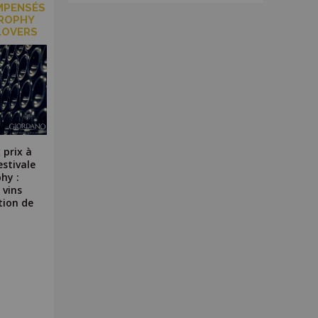
MPENSÉS
TROPHY
 LOVERS
 prix à
estivale
hy :
 vins
tion de