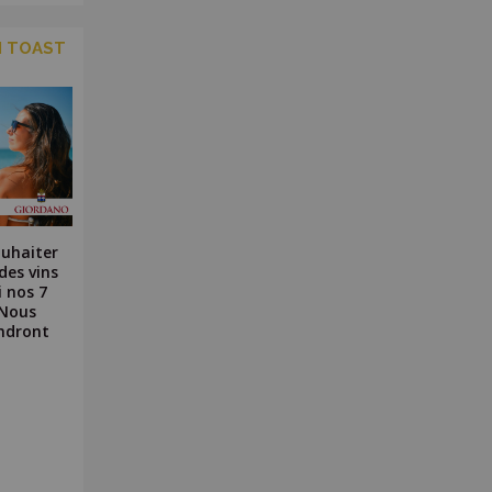
N TOAST
ouhaiter
des vins
i nos 7
 Nous
endront