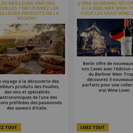
LES MEILLEURS VINS DES
5 VINS GIORDANO RÉCO
OUILLES ? DÉCOUVREZ LES
À LA BERLINER WEIN 
EILLEURS PRODUITS DE LA
POUR LES VRAIS WINE
RÉGION !
Berlin offre de nouveaux
nos Caves avec l’édition 
du Berliner Wein Trop
découvrez 5 nouveaux
 voyage à la découverte des
parfaits pour une collec
illeurs produits des Pouilles,
vrai Wine Lover.
des vins et spécialités
astronomiques de l'une des
ions préférées des passionnés
des saveurs d'Italie.
SEZ TOUT
LISEZ TOUT