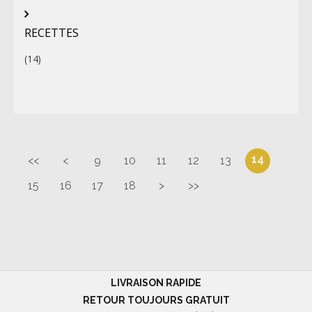
RECETTES
(14)
14
<<
<
9
10
11
12
13
15
16
17
18
>
>>
LIVRAISON RAPIDE
RETOUR TOUJOURS GRATUIT