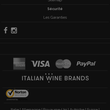
Sécurité
Les Garanties
Italie
|
Allemagne
|
Royaume-Uni
|
Autriche
|
Suisse
|