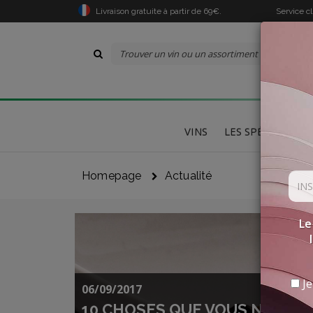
Livraison gratuite à partir de 69€.
Service c
VINS
LES SPÉCIALITÉS
Homepage
Actualité
Le
Je
06/09/2017
10 CHOSES QUE VOUS NE SAV