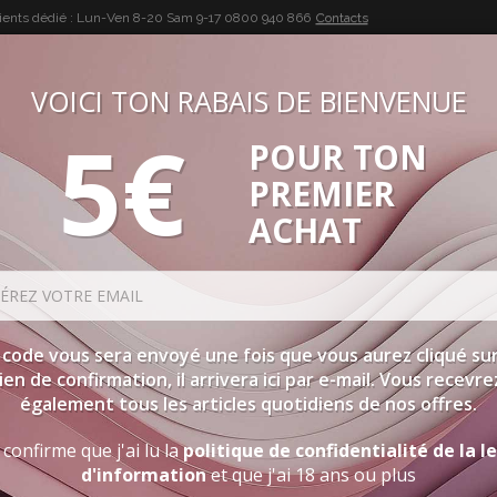
lients dédié : Lun-Ven 8-20 Sam 9-17
0800 940 866
Contacts
VOICI TON RABAIS DE BIENVENUE
5€
POUR TON
BUON VINO, BUONA VITA
PREMIER
SÉLECTIONS
SPIRITUEUX
ACCESSOIRES
PROMOTIO
ACHAT
 code vous sera envoyé une fois que vous aurez cliqué sur
lien de confirmation, il arrivera ici par e-mail. Vous recevre
également tous les articles quotidiens de nos offres.
 confirme que j'ai lu la
politique de confidentialité de la l
d'information
et que j'ai 18 ans ou plus
EZ (PROBABLEMENT) PAS SUR LE VINAIG