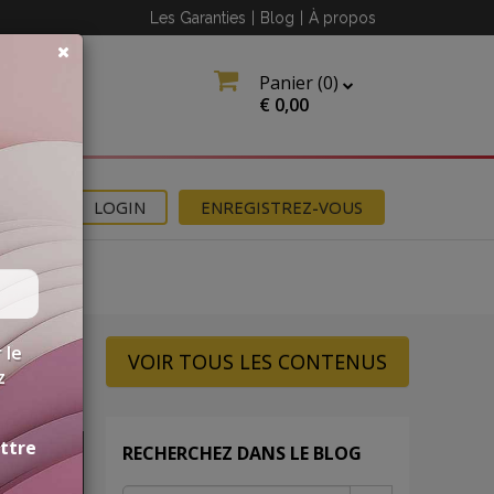
Les Garanties
|
Blog
|
À propos
Panier (
0
)
€
0,00
NS
LOGIN
ENREGISTREZ-VOUS
 le
VOIR TOUS LES CONTENUS
z
ettre
RECHERCHEZ DANS LE BLOG
RE