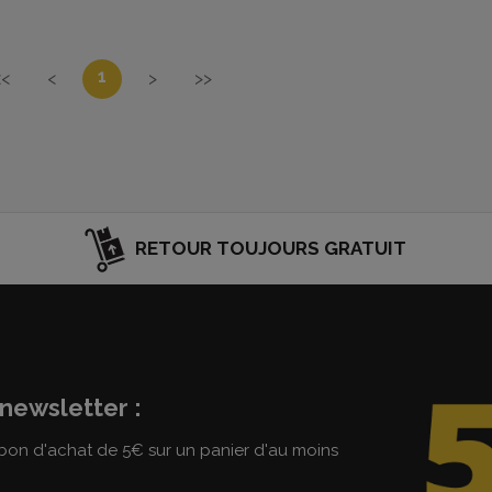
1
<<
<
>
>>
RETOUR TOUJOURS GRATUIT
newsletter :
on d'achat de 5€ sur un panier d'au moins