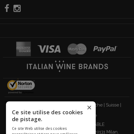
Italie
|
Allemagne
|
Royaume-Uni
|
Autriche
|
Suisse
|
×
Ce site utilise des cookies
Pays-Bas
|
France
|
Belgique
de pistage.
BUVEZ DE MANIÈRE RESPONSABLE
Ce site Web utilise des cookies
Giordano Vini S.p.A. Viale Abruzzi 94, 20131 Milan,