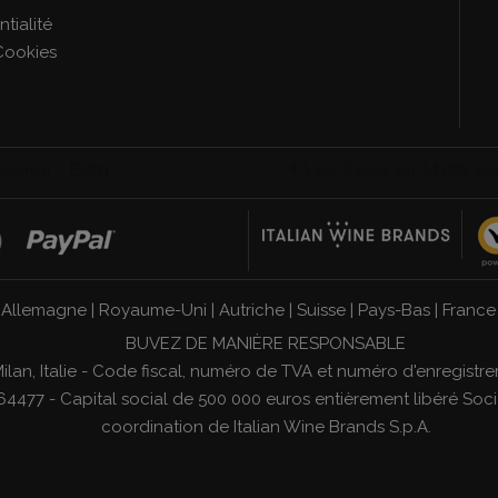
tialité
Cookies
|
Allemagne
|
Royaume-Uni
|
Autriche
|
Suisse
|
Pays-Bas
|
France
BUVEZ DE MANIÈRE RESPONSABLE
1 Milan, Italie - Code fiscal, numéro de TVA et numéro d'enregi
4477 - Capital social de 500 000 euros entièrement libéré Socié
coordination de
Italian Wine Brands S.p.A.