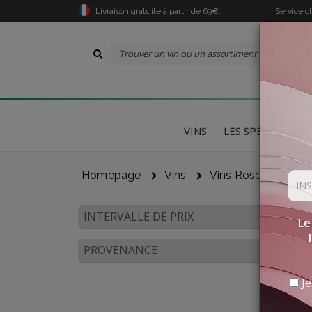
Livraison gratuite à partir de 69€.
Service c
VINS
LES SPÉCIALITÉS
Homepage
Vins
Vins Rosés
Vin
INTERVALLE DE PRIX
Le
PROVENANCE
Je