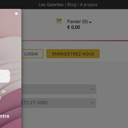
Les Garanties
|
Blog
|
À propos
Panier (
0
)
€
0,00
NS
LOGIN
ENREGISTREZ-VOUS
OULEUR
 le
z
CORDS METS ET VINS
ettre