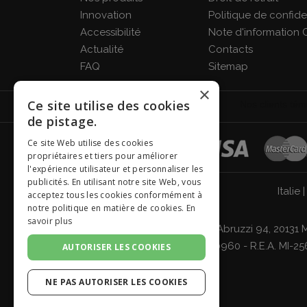
Innovation
Politique de confiden
Accessibilité
Note d'information 
Actualité
Contacts
FAQ
Sitemap
×
Ce site utilise des cookies
de pistage.
Ce site Web utilise des cookies
propriétaires et tiers pour améliorer
l'expérience utilisateur et personnaliser les
publicités. En utilisant notre site Web, vous
Italie
acceptez tous les cookies conformément à
notre politique en matière de cookies.
En
savoir plus
Giordano Vini S.p.A. Viale Abruzzi 94, 2013
Brianza, Lodi 04642870960 - R.E.A. MI-256
AUTORISER LES COOKIES
NE PAS AUTORISER LES COOKIES