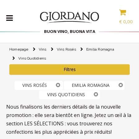
€
0,00
BUON VINO, BUONA VITA
Homepage
Vins
Vins Rosés
Emilia Romagna
VINS
Vins Quotidiens
LES
SPÉCIALITÉS
Filtres
SÉLECTIONS
VINS ROSÉS
EMILIA ROMAGNA
ACCESSOIRES
VINS QUOTIDIENS
PROMOS
Nous finalisons les derniers détails de la nouvelle
promotion : elle sera bientôt en ligne. Jetez un œil à la
PROMOTIONS
section LES SÉLECTIONS : vous trouverez nos
BLOG
confections les plus appréciées à prix réduits!