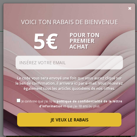
VOICI TON RABAIS DE BIENVENUE
€
0,00
5€
BUON VINO, BUONA VITA
POUR TON
PREMIER
ACHAT
Homepage
Actualité
VINS
LES
SPÉCIALITÉS
01/06/2021
SÉLECTIONS
Le code vous sera envoyé une fois que vous aurez cliqué sur
PLACE AUX CHAMPIONS
le lien de confirmation, il arrivera ici par e-mail. Vous recevrez
ACCESSOIRES
également tous les articles quotidiens de nos offres.
LISEZ TOUT
PROMOS
Je confirme que j'ai lu la
politique de confidentialité de la lettre
d'information
et que j'ai 18 ans ou plus
PROMOTIONS
JE VEUX LE RABAIS
BLOG