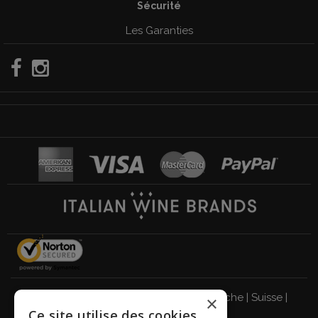
Sécurité
Les Garanties
Italie
|
Allemagne
|
Royaume-Uni
|
Autriche
|
Suisse
|
×
Ce site utilise des cookies