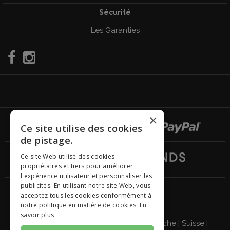
Sécurité
Les Garanties
×
Ce site utilise des cookies
de pistage.
Ce site Web utilise des cookies
propriétaires et tiers pour améliorer
l'expérience utilisateur et personnaliser les
publicités. En utilisant notre site Web, vous
acceptez tous les cookies conformément à
notre politique en matière de cookies.
En
savoir plus
Italie
|
Allemagne
|
Royaume-Uni
|
Autriche
|
Suisse
|