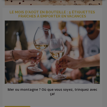
LOGIN
LE MOIS D'AOÛT EN BOUTEILLE : 5 ÉTIQUETTES
FRAÎCHES À EMPORTER EN VACANCES
Mer ou montagne ? Où que vous soyez, trinquez avec
ça!