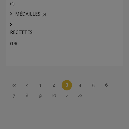
(4)
MÉDAILLES
(6)
RECETTES
(14)
3
<<
<
1
2
4
5
6
7
8
9
10
>
>>