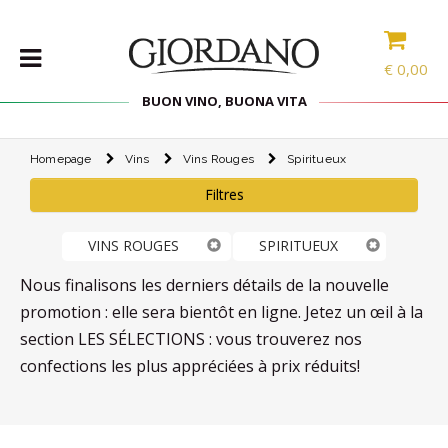
€
0,00
BUON VINO, BUONA VITA
Homepage
Vins
Vins Rouges
Spiritueux
VINS
Filtres
LES
SPÉCIALITÉS
VINS ROUGES
SPIRITUEUX
SÉLECTIONS
ACCESSOIRES
Nous finalisons les derniers détails de la nouvelle
promotion : elle sera bientôt en ligne. Jetez un œil à la
PROMOS
section LES SÉLECTIONS : vous trouverez nos
confections les plus appréciées à prix réduits!
PROMOTIONS
BLOG