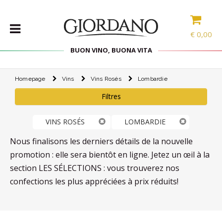
€
0,00
BUON VINO, BUONA VITA
Homepage
Vins
Vins Rosés
Lombardie
VINS
Filtres
LES
SPÉCIALITÉS
VINS ROSÉS
LOMBARDIE
SÉLECTIONS
ACCESSOIRES
Nous finalisons les derniers détails de la nouvelle
promotion : elle sera bientôt en ligne. Jetez un œil à la
PROMOS
section LES SÉLECTIONS : vous trouverez nos
confections les plus appréciées à prix réduits!
PROMOTIONS
BLOG