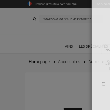
Livraison gratuite à partir de 69€.
Service c
VINS
LES SPÉCIALITÉS
Homepage
Accessoires
Autre
S
Le
Je