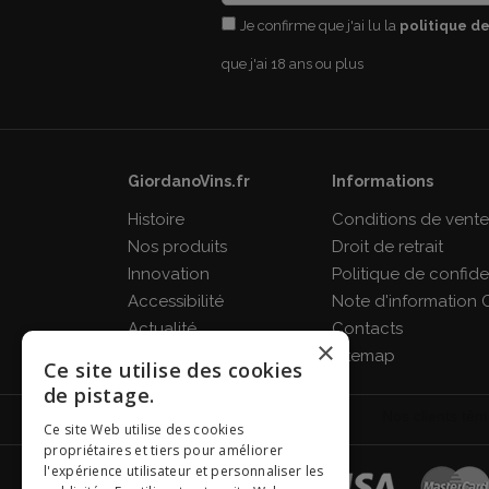
Je confirme que j'ai lu la
politique de
que j'ai 18 ans ou plus
GiordanoVins.fr
Informations
Histoire
Conditions de vent
Nos produits
Droit de retrait
Innovation
Politique de confiden
Accessibilité
Note d'information 
Actualité
Contacts
×
FAQ
Sitemap
Ce site utilise des cookies
de pistage.
Ce site Web utilise des cookies
propriétaires et tiers pour améliorer
l'expérience utilisateur et personnaliser les