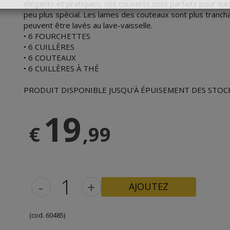
élégants et pratiques, ces couverts sont parfaits pour su
peu plus spécial. Les lames des couteaux sont plus tranch
JE VEUX LE RABAIS
peuvent être lavés au lave-vaisselle.
• 6 FOURCHETTES
• 6 CUILLÈRES
• 6 COUTEAUX
• 6 CUILLÈRES À THÉ
PRODUIT DISPONIBLE JUSQU'À ÉPUISEMENT DES STOC
19
€
,99
-
+
AJOUTEZ
(cod. 60485)