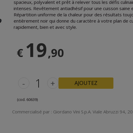
spacieux, polyvalent et prêt à relever tous les défis culin
intenses. Revêtement antiadhésif pour une cuisson saine e
JE VEUX LE RABAIS
Répartition uniforme de la chaleur pour des résultats tou
entièrement noir qui donne du caractère à votre plan de cu
rapidement, bien et avec style.
19
€
,90
-
+
AJOUTEZ
(cod. 60639)
Commercialisé par : Giordano Vini S.p.A. Viale Abruzzi 94, 201