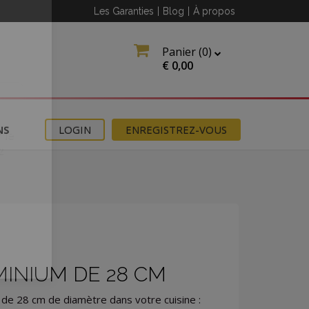
Les Garanties
|
Blog
|
À propos
Panier (
0
)
€
0,00
NS
LOGIN
ENREGISTREZ-VOUS
 le
z
INIUM DE 28 CM
ettre
 de 28 cm de diamètre dans votre cuisine :