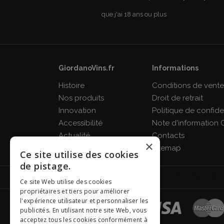
que j'ai 18 ans ou plus
GiordanoVins.fr
Informations
Histoire
Conditions de vent
Nos produits
Droit de retrait
Innovation
Politique de confiden
Accessibilité
Note d'information 
Actualité
Contacts
×
FAQ
Sitemap
Ce site utilise des cookies
de pistage.
Ce site Web utilise des cookies
propriétaires et tiers pour améliorer
l'expérience utilisateur et personnaliser les
publicités. En utilisant notre site Web, vous
acceptez tous les cookies conformément à