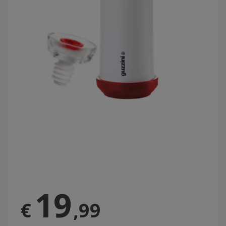
19
€
,99