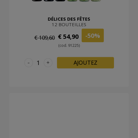
DÉLICES DES FÊTES
12 BOUTEILLES
-50%
€ 54,90
€ 109,60
(cod. 91225)
-
+
AJOUTEZ