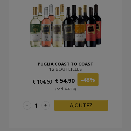
PUGLIA COAST TO COAST
12 BOUTEILLES
-48%
€ 54,90
€ 104,60
(cod. 49719)
-
+
AJOUTEZ