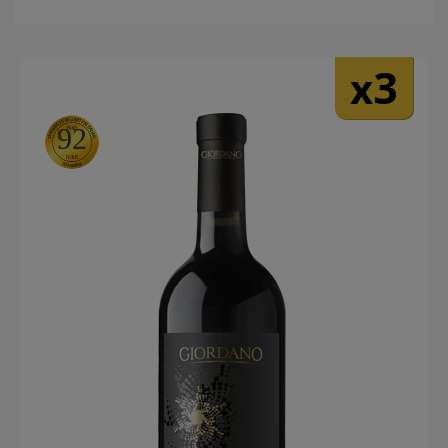
3
x
92