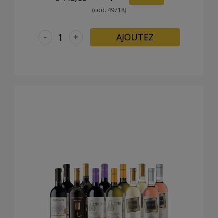
(cod. 49718)
-
+
AJOUTEZ