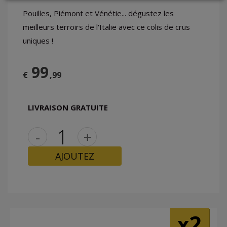
Pouilles, Piémont et Vénétie... dégustez les
LOGIN
meilleurs terroirs de l'Italie avec ce colis de crus
uniques !
99
€
,99
LIVRAISON GRATUITE
-
+
AJOUTEZ
2
x