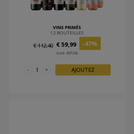
VINS PRIMÉS
12 BOUTEILLES
-47%
€ 59,99
€ 112,40
(cod. 49726)
-
+
AJOUTEZ