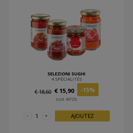
SELEZIONI SUGHI
4 SPÉCIALITÉS
-15%
€ 15,90
€ 18,60
(cod. 49725)
-
+
AJOUTEZ