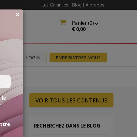
Les Garanties
|
Blog
|
À propos
Panier (
0
)
€
0,00
NS
LOGIN
ENREGISTREZ-VOUS
 le
VOIR TOUS LES CONTENUS
z
ettre
RECHERCHEZ DANS LE BLOG