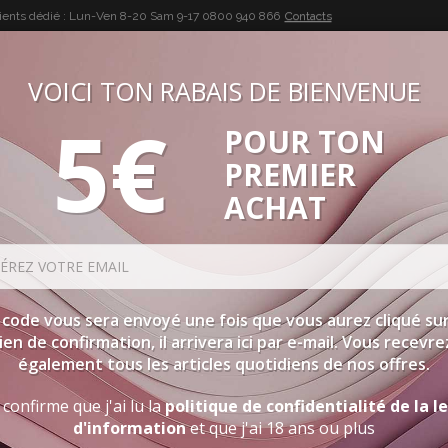
lients dédié : Lun-Ven 8-20 Sam 9-17
0800 940 866
Contacts
VOICI TON RABAIS DE BIENVENUE
5€
POUR TON
BUON VINO, BUONA VITA
PREMIER
SÉLECTIONS
SPIRITUEUX
ACCESSOIRES
PROMOTIO
ACHAT
 code vous sera envoyé une fois que vous aurez cliqué sur
lien de confirmation, il arrivera ici par e-mail. Vous recevre
également tous les articles quotidiens de nos offres.
 confirme que j'ai lu la
politique de confidentialité de la l
d'information
et que j'ai 18 ans ou plus