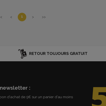
1
<<
<
>
>>
RETOUR TOUJOURS GRATUIT
newsletter :
on d'achat de 5€ sur un panier d'au moins