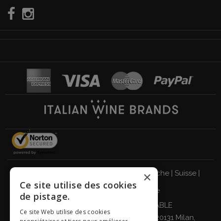
Italie
|
Allemagne
|
Royaume-Uni
|
Autriche
|
Suisse
|
×
Ce site utilise des cookies
Pays-Bas
|
France
|
Belgique
de pistage.
BUVEZ DE MANIÈRE RESPONSABLE
Ce site Web utilise des cookies
Giordano Vini S.p.A. Viale Abruzzi 94, 20131 Milan,