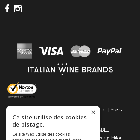
Italie
|
Allemagne
|
Royaume-Uni
|
Autriche
|
Suisse
|
×
Ce site utilise des cookies
Pays-Bas
|
France
|
Belgique
de pistage.
BUVEZ DE MANIÈRE RESPONSABLE
Ce site Web utilise des cookies
Giordano Vini S.p.A. Viale Abruzzi 94, 20131 Milan,