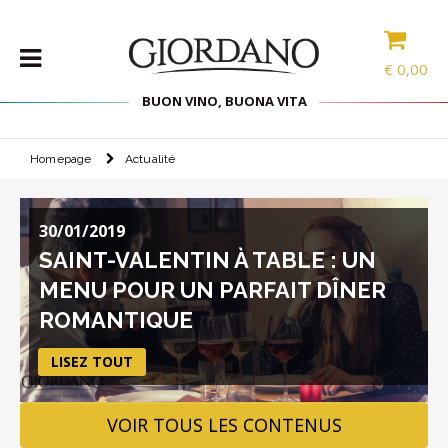
€
0,00
BUON VINO, BUONA VITA
Homepage
Actualité
VINS
LES
SPÉCIALITÉS
30/01/2019
SÉLECTIONS
SAINT-VALENTIN À TABLE : UN
ACCESSOIRES
MENU POUR UN PARFAIT DÎNER
PROMOS
ROMANTIQUE
LISEZ TOUT
PROMOTIONS
BLOG
VOIR TOUS LES CONTENUS