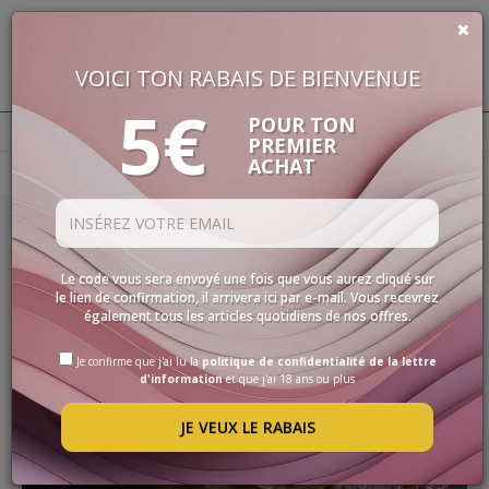
VOICI TON RABAIS DE BIENVENUE
€
0,00
5€
BUON VINO, BUONA VITA
POUR TON
PREMIER
ACHAT
Homepage
Actualité
VINS
LES
SPÉCIALITÉS
21/02/2022
SÉLECTIONS
Le code vous sera envoyé une fois que vous aurez cliqué sur
SPIRITUEUX D'HIVER
le lien de confirmation, il arrivera ici par e-mail. Vous recevrez
ACCESSOIRES
également tous les articles quotidiens de nos offres.
LISEZ TOUT
PROMOS
Je confirme que j'ai lu la
politique de confidentialité de la lettre
d'information
et que j'ai 18 ans ou plus
PROMOTIONS
JE VEUX LE RABAIS
BLOG