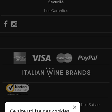
Sécurité
Les Garanties
Italie
|
Allemagne
|
Royaume-Uni
|
Autriche
|
Suisse
|
×
Ce site utilise des cookies