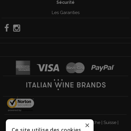
Sécurité
Les Garanties
Italie
|
Allemagne
|
Royaume-Uni
|
Autriche
|
Suisse
|
×
Ce site utilise des cookies