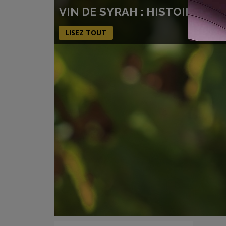
VIN DE SYRAH : HISTOIRE, C
LISEZ TOUT