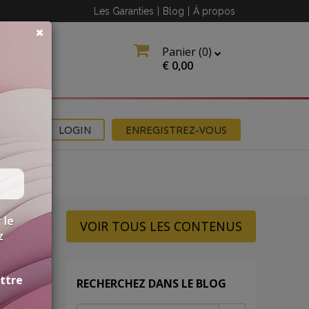
Les Garanties
|
Blog
|
À propos
Panier (
0
)
€
0,00
NS
LOGIN
ENREGISTREZ-VOUS
 le
VOIR TOUS LES CONTENUS
z
ettre
RECHERCHEZ DANS LE BLOG