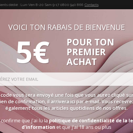
lients dédié : Lun-Ven 8-20 Sam 9-17
0800 940 866
Contacts
VOICI TON RABAIS DE BIENVENUE
5€
POUR TON
BUON VINO, BUONA VITA
PREMIER
SÉLECTIONS
SPIRITUEUX
ACCESSOIRES
PROMOTIO
ACHAT
 code vous sera envoyé une fois que vous aurez cliqué sur
lien de confirmation, il arrivera ici par e-mail. Vous recevre
également tous les articles quotidiens de nos offres.
 confirme que j'ai lu la
politique de confidentialité de la l
d'information
et que j'ai 18 ans ou plus