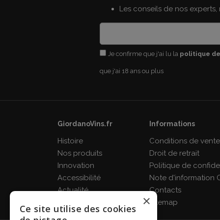
Les conseils de nos experts,
Je confirme que j'ai lu la
politique de
que j'ai 18 ans ou plus
GiordanoVins.fr
Informations
Histoire
Conditions de vent
Nos produits
Droit de retrait
Innovation
Politique de confiden
Accessibilité
Note d'information 
Actualité
Contacts
×
FAQ
Sitemap
Ce site utilise des cookies