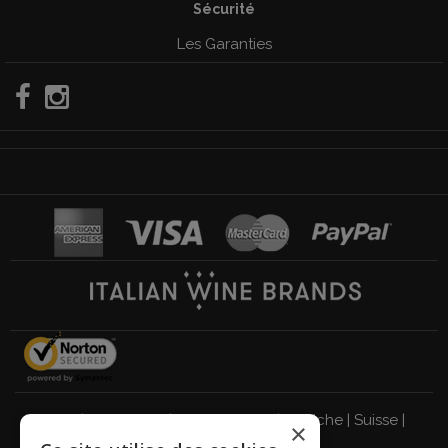
Sécurité
Les Garanties
Italie
|
Allemagne
|
Royaume-Uni
|
Autriche
|
Suisse
|
×