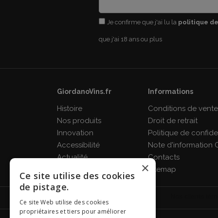
Je confirme que j'ai lu la
politique de
que j'ai 18 ans ou plus
GiordanoVins.fr
Informations
Histoire
Conditions de vent
Nos produits
Droit de retrait
Innovation
Politique de confiden
Accessibilité
Note d'information 
Actualité
Contacts
×
FAQ
Sitemap
Ce site utilise des cookies
de pistage.
Ce site Web utilise des cookies
propriétaires et tiers pour améliorer