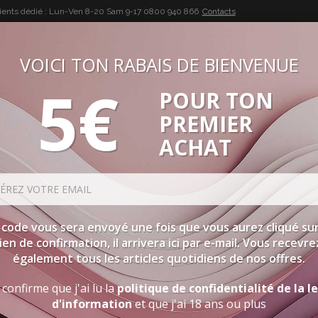
lients dédié : Lun-Ven 8-20 Sam 9-17
0800 940 866
Contacts
VOICI TON RABAIS DE BIENVENUE
5€
POUR TON
BUON VINO, BUONA VITA
PREMIER
SÉLECTIONS
SPIRITUEUX
ACCESSOIRES
PROMOTIO
ACHAT
 code vous sera envoyé une fois que vous aurez cliqué sur
lien de confirmation, il arrivera ici par e-mail. Vous recevre
également tous les articles quotidiens de nos offres.
 confirme que j'ai lu la
politique de confidentialité de la l
d'information
et que j'ai 18 ans ou plus