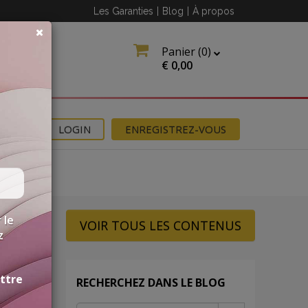
Les Garanties
|
Blog
|
À propos
Panier (
0
)
€
0,00
NS
LOGIN
ENREGISTREZ-VOUS
 le
VOIR TOUS LES CONTENUS
z
ettre
RECHERCHEZ DANS LE BLOG