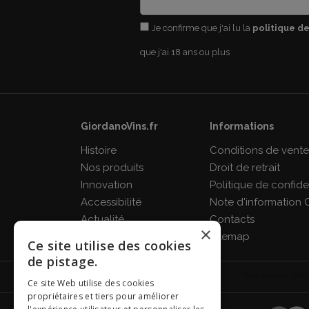
Je confirme que j'ai lu la
politique de
que j'ai 18 ans ou plus
GiordanoVins.fr
Informations
Histoire
Conditions de vent
Nos produits
Droit de retrait
Innovation
Politique de confiden
Accessibilité
Note d'information 
Actualité
Contacts
×
FAQ
Sitemap
Ce site utilise des cookies
de pistage.
Ce site Web utilise des cookies
propriétaires et tiers pour améliorer