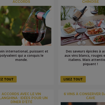
ACCORDS
CHINOISE
vin international, puissant et
Des saveurs épicées à a
polyvalent qui a conquis le
aux vins blancs, rouges 
monde.
italiens. Mais attenti
piquant !
SEZ TOUT
LISEZ TOUT
ACCORDS AVEC LE VIN
6 VINS À CONSERVER D
LANGHINA : IDÉES POUR UN
CAVE
DÎNER D'ÉTÉ