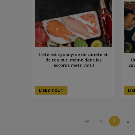
L'été est synonyme de variété et
U
de couleur, même dans les
ca
accords mets-vins !
LISEZ TOUT
LI
1
<<
<
2