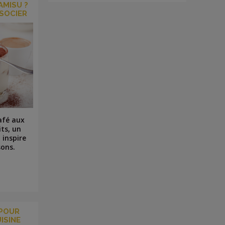
AMISU ?
SSOCIER
afé aux
its, un
t inspire
ons.
 POUR
ISINE