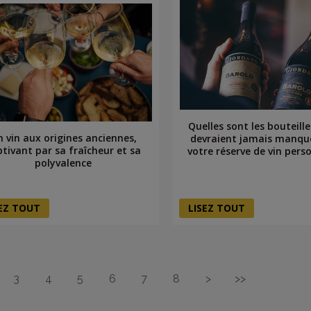
Quelles sont les bouteille
n vin aux origines anciennes,
devraient jamais manqu
ptivant par sa fraîcheur et sa
votre réserve de vin perso
polyvalence
SEZ TOUT
LISEZ TOUT
3
4
5
6
7
8
>
>>