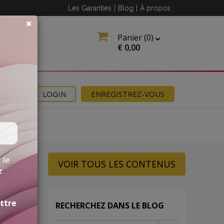
Les Garanties
|
Blog
|
À propos
Panier (
0
)
€
0,00
NS
LOGIN
ENREGISTREZ-VOUS
 le
VOIR TOUS LES CONTENUS
z
ettre
RECHERCHEZ DANS LE BLOG