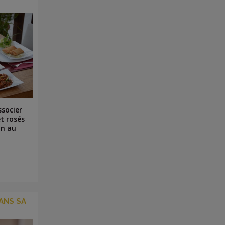
ssocier
et rosés
on au
ANS SA