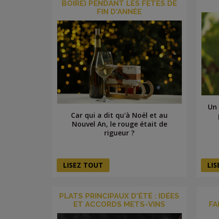
BOIRE) PENDANT LES FÊTES DE
FIN D'ANNÉE
Un 
Car qui a dit qu'à Noël et au
Nouvel An, le rouge était de
rigueur ?
LISEZ TOUT
LI
PLATS PRINCIPAUX D'ÉTÉ : IDÉES
ET ACCORDS METS-VINS
FA