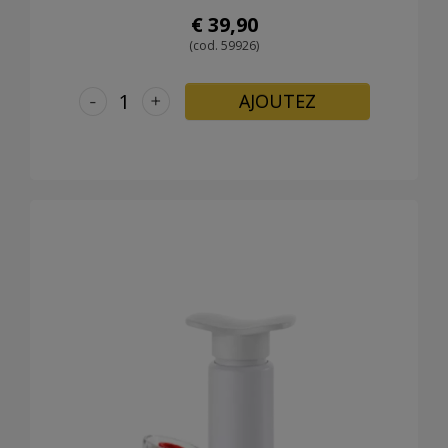
€ 39,90
(cod. 59926)
-
+
AJOUTEZ