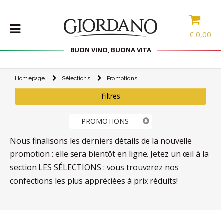
€
0,00
BUON VINO, BUONA VITA
Homepage
Sélections
Promotions
VINS
Filtres
LES
SPÉCIALITÉS
PROMOTIONS
SÉLECTIONS
ACCESSOIRES
Nous finalisons les derniers détails de la nouvelle
promotion : elle sera bientôt en ligne. Jetez un œil à la
PROMOS
section LES SÉLECTIONS : vous trouverez nos
confections les plus appréciées à prix réduits!
PROMOTIONS
BLOG