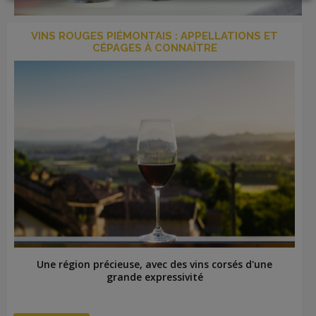
LOGIN
VINS ROUGES PIÉMONTAIS : APPELLATIONS ET
CÉPAGES À CONNAÎTRE
Une région précieuse, avec des vins corsés d'une
grande expressivité