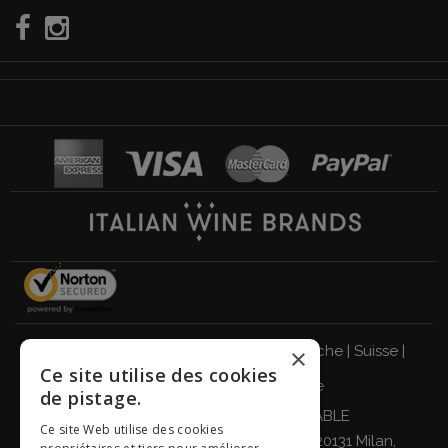
Italie
|
Allemagne
|
Royaume-Uni
|
Autriche
|
Suisse
|
×
Ce site utilise des cookies
Pays-Bas
|
France
|
Belgique
de pistage.
BUVEZ DE MANIÈRE RESPONSABLE
Ce site Web utilise des cookies
Giordano Vini S.p.A. Viale Abruzzi 94, 20131 Milan,