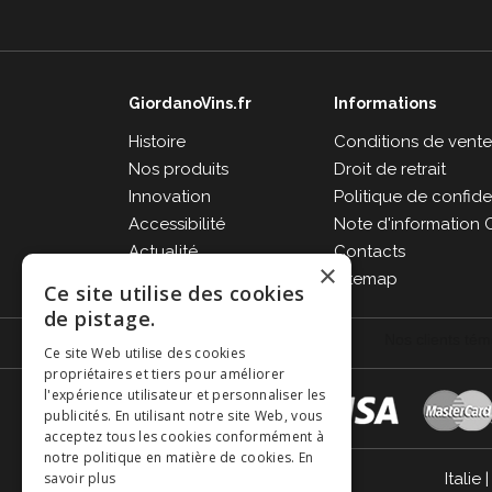
GiordanoVins.fr
Informations
Histoire
Conditions de vent
Nos produits
Droit de retrait
Innovation
Politique de confiden
Accessibilité
Note d'information 
Actualité
Contacts
×
FAQ
Sitemap
Ce site utilise des cookies
de pistage.
Ce site Web utilise des cookies
propriétaires et tiers pour améliorer
l'expérience utilisateur et personnaliser les
publicités. En utilisant notre site Web, vous
acceptez tous les cookies conformément à
notre politique en matière de cookies.
En
savoir plus
Italie