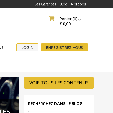
Les Garanties
|
Blog
|
À propos
Panier (
0
)
€
0,00
NS
LOGIN
ENREGISTREZ-VOUS
VOIR TOUS LES CONTENUS
RECHERCHEZ DANS LE BLOG
LES