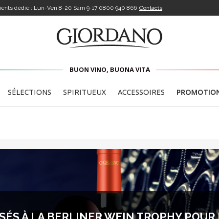
lients dédié : Lun-Ven 8-20 Sam 9-17
0800 940 866
Contacts
BUON VINO, BUONA VITA
SÉLECTIONS
SPIRITUEUX
ACCESSOIRES
PROMOTIO
ÉS À LA BERLINER WEIN TROPHY POUR 