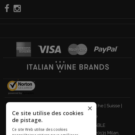
Italie
|
Allemagne
|
Royaume-Uni
|
Autriche
|
Suisse
|
×
Ce site utilise des cookies
Pays-Bas
|
France
|
Belgique
de pistage.
BUVEZ DE MANIÈRE RESPONSABLE
Ce site Web utilise des cookies
Giordano Vini S.p.A. Viale Abruzzi 94, 20131 Milan,