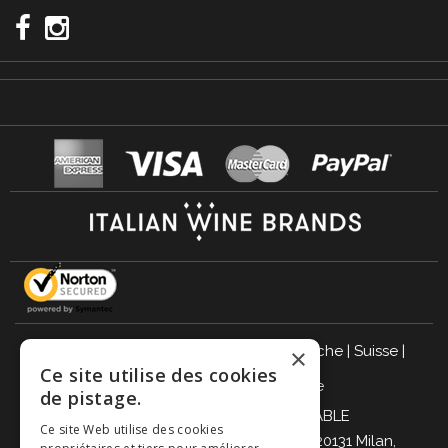
Italie
|
Allemagne
|
Royaume-Uni
|
Autriche
|
Suisse
|
×
Ce site utilise des cookies
Pays-Bas
|
France
|
Belgique
de pistage.
BUVEZ DE MANIÈRE RESPONSABLE
Ce site Web utilise des cookies
Giordano Vini S.p.A. Viale Abruzzi 94, 20131 Milan,