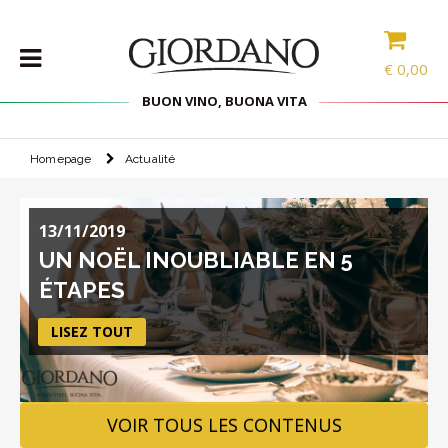
€
0,00
BUON VINO, BUONA VITA
Homepage
Actualité
VINS
LES
SPÉCIALITÉS
13/11/2019
SÉLECTIONS
UN NOËL INOUBLIABLE EN 5
ACCESSOIRES
ÉTAPES
PROMOS
LISEZ TOUT
PROMOTIONS
BLOG
VOIR TOUS LES CONTENUS