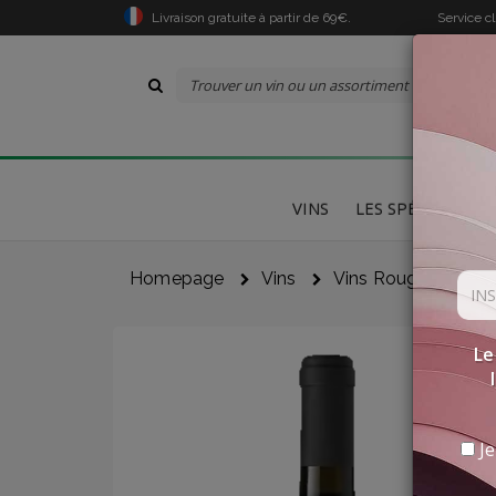
Livraison gratuite à partir de 69€.
Service c
VINS
LES SPÉCIALITÉS
Homepage
Vins
Vins Rouges
"s
Le
Je