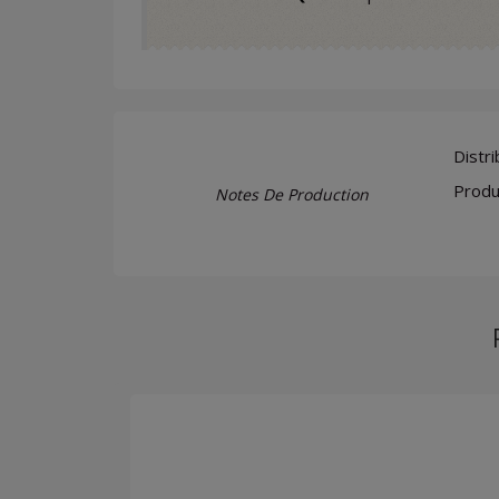
Distri
Produi
Notes De Production