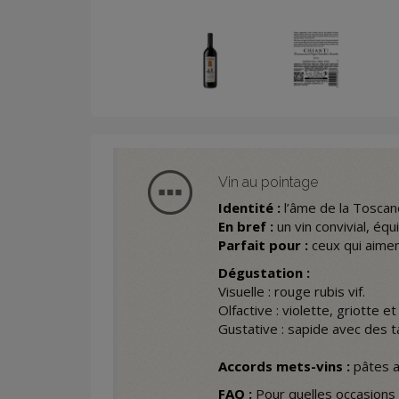
Vin au pointage
Identité :
l’âme de la Toscan
En bref :
un vin convivial, équ
Parfait pour :
ceux qui aiment
Dégustation :
Visuelle : rouge rubis vif.
Olfactive : violette, griotte et
Gustative : sapide avec des t
Accords mets-vins :
pâtes a
FAQ :
Pour quelles occasions 