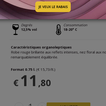
2024
JE VEUX LE RABAIS
Issu de raisins Sangiovese et Canaiolo, ce vin est célèbre 
Degrés
Consommation
12,5% vol
18-20° C
Caractéristiques organoleptiques
Robe rouge brillante aux reflets intenses, nez floral aux 
remarquablement équilibrée.
Format 0.75 l.
(€ 15,73/lt.)
11
€
,80