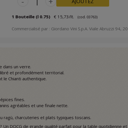
-
+
AJOUTEZ
1 Bouteille (l 0.75)
€ 15,73/lt.
(cod. 03763)
Commercialisé par : Giordano Vini S.p.A. Viale Abruzzi 94, 201
e dans un verre.
ilibré et profondément territorial.
 le Chianti authentique.
 épices fines.
anins agréables et une finale nette.
u ragù, charcuteries et plats typiques toscans.
? Un DOCG de grande qualité parfait pour la table quotidienne et 