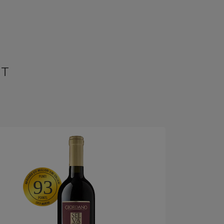
NT
93