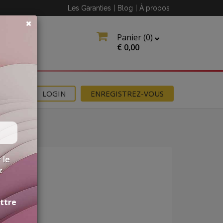
Les Garanties
|
Blog
|
À propos
Panier (
0
)
€
0,00
NS
LOGIN
ENREGISTREZ-VOUS
 le
z
ettre