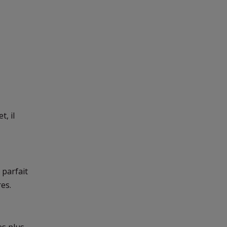
t, il
 parfait
res.