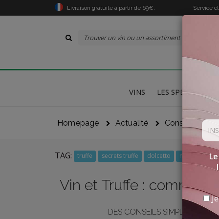
Livraison gratuite à partir de 69€.
Service c
VINS
LES SPÉCIALITÉS
Homepage
Actualité
Conseils
V
TAG:
Le
truffe
secrets truffe
dolcetto
nebbiolo
r
Vin et Truffe : comment c
Je
DES CONSEILS SIMPLES POUR 