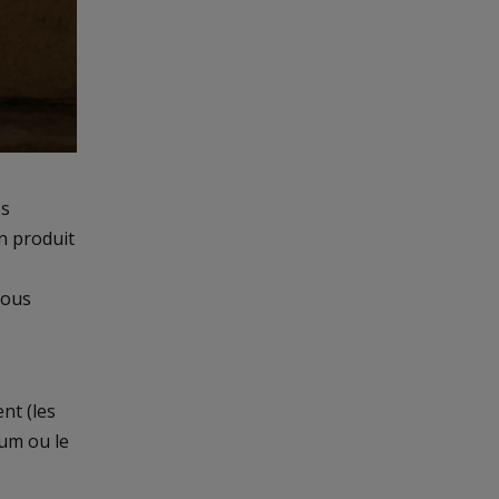
es
un produit
vous
nt (les
fum ou le