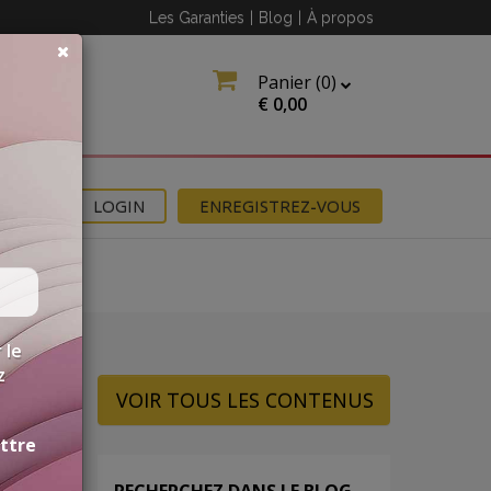
Les Garanties
|
Blog
|
À propos
Panier (
0
)
€
0,00
NS
LOGIN
ENREGISTREZ-VOUS
 le
z
VOIR TOUS LES CONTENUS
ettre
RECHERCHEZ DANS LE BLOG