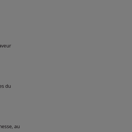
saveur
es du
inesse, au