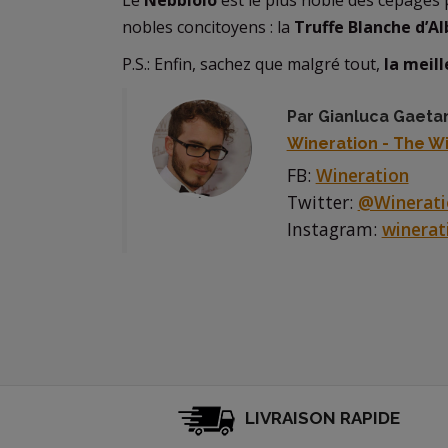
Le
Nebbiolo
est le plus noble des cépages 
nobles concitoyens : la
Truffe Blanche d’Al
P.S.: Enfin, sachez que malgré tout,
la meill
Par Gianluca Gaeta
Wineration - The W
FB:
Wineration
Twitter:
@Winerati
Instagram:
winerat
LIVRAISON RAPIDE