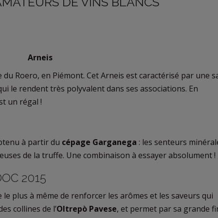
AMATEURS DE VINS BLANCS
e du Roero, en Piémont. Cet Arneis est caractérisé par une 
qui le rendent très polyvalent dans ses associations. En
t un régal !
btenu à partir du
cépage Garganega
: les senteurs minéral
euses de la truffe. Une combinaison à essayer absolument !
 DOC 2015
re le plus à même de renforcer les arômes et les saveurs qui
es collines de l’
Oltrepò Pavese
, et permet par sa grande f