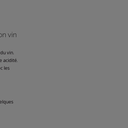
on vin
du vin.
 acidité.
c les
uelques