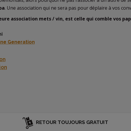
piémontais, alors pourquoi ne pas l’associer à un autre de s
ba
. Une association qui ne sera pas pour déplaire à vos conv
eure association mets / vin, est celle qui comble vos papi
ni
ine Generation
on
ion
RETOUR TOUJOURS GRATUIT