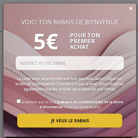
VOICI TON RABAIS DE BIENVENUE
€
0,00
5€
BUON VINO, BUONA VITA
POUR TON
PREMIER
ACHAT
Homepage
Actualité
VINS
LES
SPÉCIALITÉS
15/06/2022
SÉLECTIONS
Le code vous sera envoyé une fois que vous aurez cliqué sur
TRUFFE NOIRE D'ÉTÉ : COMMENT
le lien de confirmation, il arrivera ici par e-mail. Vous recevrez
ACCESSOIRES
L'ASSOCIER AU VIN ?
également tous les articles quotidiens de nos offres.
PROMOS
Je confirme que j'ai lu la
politique de confidentialité de la lettre
LISEZ TOUT
d'information
et que j'ai 18 ans ou plus
PROMOTIONS
JE VEUX LE RABAIS
BLOG