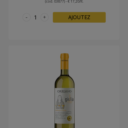
(cod. 03877) - € 17,20/lt.
-
+
AJOUTEZ