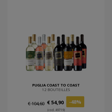
PUGLIA COAST TO COAST
12 BOUTEILLES
-48%
€ 54,90
€ 104,60
(cod. 49719)