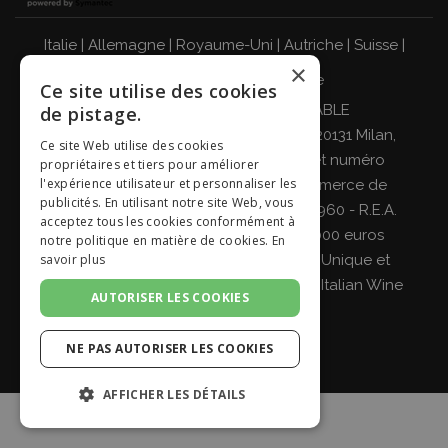
Italie
|
Allemagne
|
Royaume-Uni
|
Autriche
|
Suisse
|
×
Pays-Bas
|
France
|
Belgique
Ce site utilise des cookies
BUVEZ DE MANIÈRE RESPONSABLE
de pistage.
Giordano Vini S.p.A. Viale Abruzzi 94, 20131 Milan,
Ce site Web utilise des cookies
Italie - Code fiscal, numéro de TVA et numéro
propriétaires et tiers pour améliorer
l'expérience utilisateur et personnaliser les
d'enregistrement au registre du commerce de
publicités. En utilisant notre site Web, vous
Milan, Monza-Brianza, Lodi 04642870960 - R.E.A.
acceptez tous les cookies conformément à
MI-2564477 - Capital social de 500 000 euros
notre politique en matière de cookies.
En
entièrement libéré Société à Associé Unique et
savoir plus
sous la direction et la coordination de
Italian Wine
AUTORISER LES COOKIES
Brands S.p.A.
NE PAS AUTORISER LES COOKIES
AFFICHER LES DÉTAILS
STRICTEMENT NÉCESSAIRES