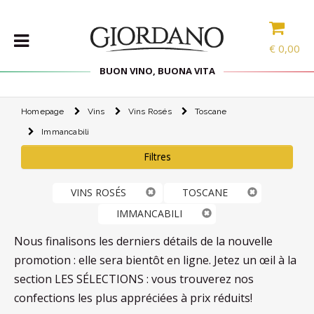
€
0,00
BUON VINO, BUONA VITA
Homepage
Vins
Vins Rosés
Toscane
VINS
Immancabili
LES
SPÉCIALITÉS
Filtres
SÉLECTIONS
VINS ROSÉS
TOSCANE
ACCESSOIRES
IMMANCABILI
PROMOS
Nous finalisons les derniers détails de la nouvelle
promotion : elle sera bientôt en ligne. Jetez un œil à la
PROMOTIONS
section LES SÉLECTIONS : vous trouverez nos
BLOG
confections les plus appréciées à prix réduits!